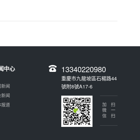
13340220980
闻中心
重慶市九龍坡區石楊路44
司新闻
號附8號A17-6
业新闻
体报道
加微信
扫一扫