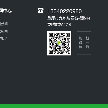
13340220980
闻中心
重慶市九龍坡區石楊路44
司新闻
號附8號A17-6
业新闻
体报道
加微信
扫一扫