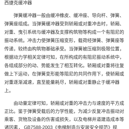
西捷克缓冲器
弹簧缓冲器一般由缓冲橡皮、缓冲座、导向杆、弹簧、
弹簧座组成。当弹簧缓冲器受到轿厢或对重冲击时，轿厢、
对重、曳引系统与缓冲器及支撑构筑物等构成一个有阻尼的
振动系统。冲击力使弹簧压缩变形，载荷经弹簧、弹簧座等
传递，较终由构筑物基础承受。当弹簧被压缩到极限位置，
根据动力学相关定律可知，在所构成的有阻尼振动系统中，
各组成部分的动、势能发生了相互转化。轿厢或对重将往复
做上下运动，在弹簧变形能等阻尼的共同作用下，使轿厢或
对重逐渐减速，直至能量耗尽，轿厢或对重静止于缓冲器
上。
由动量定律可知，轿厢或对重的冲击力与速度的平方成
正比。鉴于弹簧受载后的力学性能，为减少反复冲击振动对
乘客、货物及设备的伤害或损失，以及电梯井道建造成本等
诸因素， GB7588-2003《电梯制造与安装安全规范》规